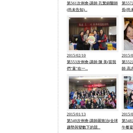
第561次例會-講師:孔繁錦醫師
第55
(尚未告知)...
長(尚未
2015/02/10
2015/
第553次例會-講師:陳 美(當我
第55
們"童"在一...
師:高志
2015/01/13
2015/
第549次例會-講師羅致治(全球
第548
趨勢與變數下的競...
午餐宴請