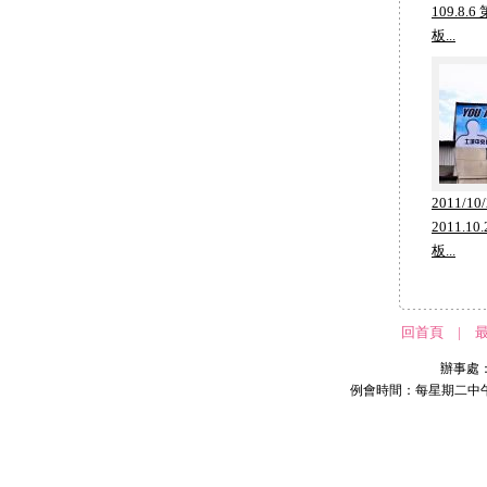
109.8
板...
2011/10
2011.
板...
回首頁
|
辦事處：2
例會時間：每星期二中午 1