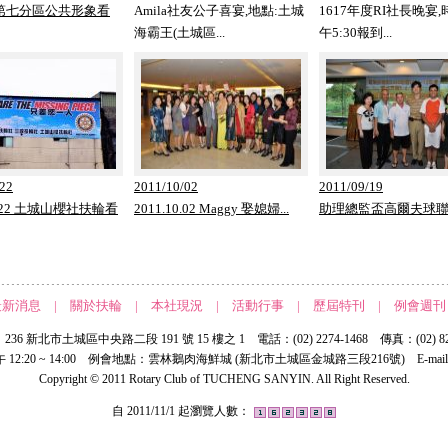
.6 第七分區公共形象看
Amila社友公子喜宴,地點:土城
1617年度RI社長晚宴,
海霸王(土城區...
午5:30報到...
/22
2011/10/02
2011/09/19
10.22 土城山櫻社扶輪看
2011.10.02 Maggy 娶媳婦...
助理總監盃高爾夫球聯誼
最新消息
|
關於扶輪
|
本社現況
|
活動行事
|
歷屆特刊
|
例會週刊
36 新北市土城區中央路二段 191 號 15 樓之 1 電話：(02) 2274-1468 傳真：(02) 826
2:20 ~ 14:00 例會地點：雲林鵝肉海鮮城 (新北市土城區金城路三段216號) E-mai
Copyright © 2011 Rotary Club of TUCHENG SANYIN. All Right Reserved.
自 2011/11/1 起瀏覽人數：