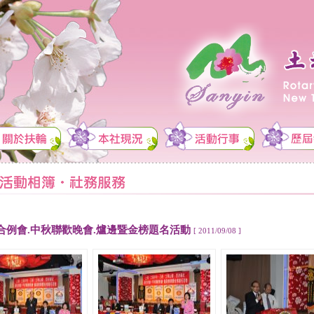
合例會.中秋聯歡晚會.爐邊暨金榜題名活動
[ 2011/09/08 ]